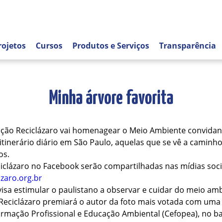
rojetos
Cursos
Produtos e Serviços
Transparência
Minha árvore favorita
iação Reciclázaro vai homenagear o Meio Ambiente convidan
itinerário diário em São Paulo, aquelas que se vê a caminho
os.
iclázaro no Facebook serão compartilhadas nas mídias soci
zaro.org.br
sa estimular o paulistano a observar e cuidar do meio amb
a Reciclázaro premiará o autor da foto mais votada com um
Formação Profissional e Educação Ambiental (Cefopea), no b