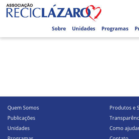
Sobre
Unidades
Programas
P
Quem Somos
Produtos e 
Publicações
Transparênc
Unidades
Como ajuda
Programas
Contato