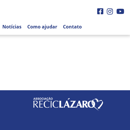
Facebook
Instagra
You
Notícias
Como ajudar
Contato
Logo
am
utube