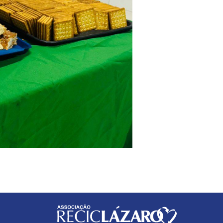
Logo
am
utube