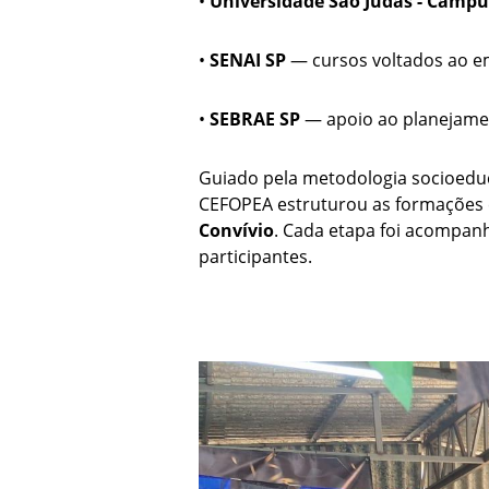
•
Universidade São Judas - Camp
•
SENAI SP
— cursos voltados ao em
•
SEBRAE SP
— apoio ao planejamen
Guiado pela metodologia socioeduca
CEFOPEA estruturou as formações
Convívio
. Cada etapa foi acompanh
participantes.