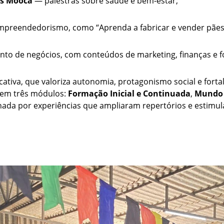
us Mooca
— palestras sobre saúde e bem-estar;
preendedorismo, como “Aprenda a fabricar e vender pães e
to de negócios, com conteúdos de marketing, finanças e f
tiva, que valoriza autonomia, protagonismo social e forta
 em três módulos:
Formação Inicial e Continuada
,
Mundo 
ada por experiências que ampliaram repertórios e estimula