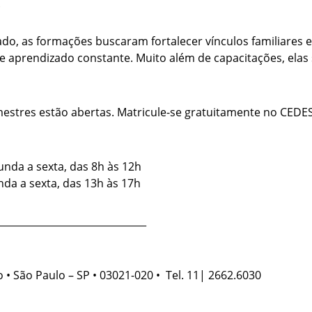
.
do, as formações buscaram fortalecer vínculos familiares 
de aprendizado constante. Muito além de capacitações, ela
mestres estão abertas. Matricule-se gratuitamente no CEDE
unda a sexta, das 8h às 12h
da a sexta, das 13h às 17h
______________________________
o • São Paulo – SP • 03021-020 • Tel. 11| 2662.6030