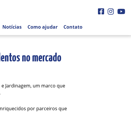
Facebook
Instagra
You
Notícias
Como ajudar
Contato
lentos no mercado
o e Jardinagem, um marco que
.
enriquecidos por parceiros que